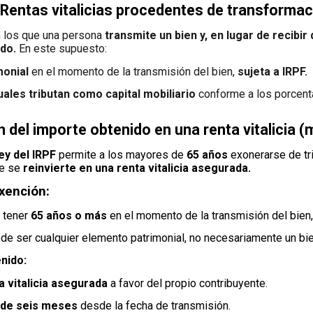
 Rentas vitalicias procedentes de transforma
en los que una persona
transmite un bien y, en lugar de recibir
ido.
En este supuesto:
monial
en el momento de la transmisión del bien,
sujeta a IRPF.
uales tributan como capital mobiliario
conforme a los porcenta
 del importe obtenido en una renta vitalicia 
Ley del IRPF
permite a los mayores de
65 años
exonerarse de tri
te se
reinvierte en una renta vitalicia asegurada.
exención:
 tener
65 años o más
en el momento de la transmisión del bien
de ser cualquier elemento patrimonial, no necesariamente un bi
nido:
a vitalicia asegurada
a favor del propio contribuyente.
 de seis meses
desde la fecha de transmisión.