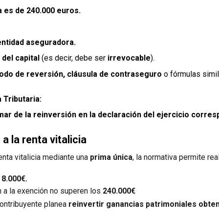
 es de 240.000 euros.
:
entidad aseguradora.
del capital
(es decir, debe ser
irrevocable
).
odo de reversión, cláusula de contraseguro
o fórmulas simil
Tributaria:
mar de la reinversión en la declaración del ejercicio corres
 la renta vitalicia
renta vitalicia mediante una
prima única
, la normativa permite rea
s
8.000€.
n a la exención no superen los
240.000€
contribuyente planea
reinvertir ganancias patrimoniales obten