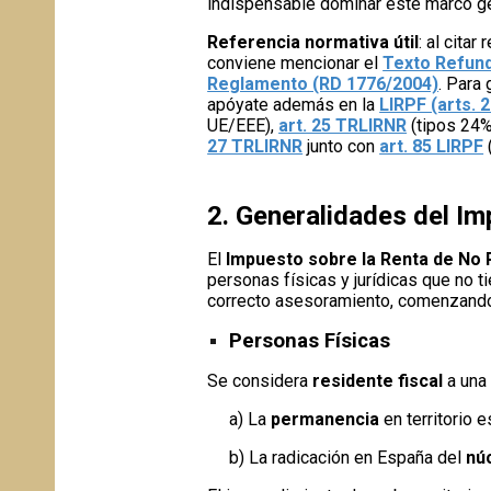
indispensable dominar este marco gen
Referencia normativa útil
: al cita
conviene mencionar el
Texto Refund
Reglamento (RD 1776/2004)
. Para
apóyate además en la
LIRPF (arts. 
UE/EEE),
art. 25 TRLIRNR
(tipos 24%
27 TRLIRNR
junto con
art. 85 LIRPF
2. Generalidades del I
El
Impuesto sobre la Renta de No 
personas físicas y jurídicas que no 
correcto asesoramiento, comenzando p
Personas Físicas
Se considera
residente fiscal
a una 
a) La
permanencia
en territorio 
b) La radicación en España del
nú