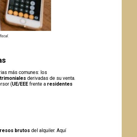
iscal.
as
arias más comunes: los
trimoniales
derivadas de su venta.
rsor (
UE/EEE
frente a
residentes
ngresos brutos
del alquiler. Aquí