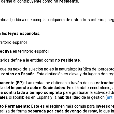
s define al contribuyente como
no residente
.
ntidad jurídica que cumpla cualquiera de estos tres criterios, seg
 las
leyes españolas
,
rritorio español
fectiva
en territorio español.
terios define a la entidad como
no residente
.
que su nexo de sujeción no es la naturaleza jurídica del percepto
s
rentas en España
. Esta distinción es clave y da lugar a dos r
anente (EP):
Las rentas se obtienen a través de una
estructur
 la del
Impuesto sobre Sociedades
. En el ámbito inmobiliario
a contratada a tiempo completo
para gestionar la actividad 
ales
disponibles en España y la
habitualidad
de la gestión (
art
nto Permanente:
Este es el régimen más común para
inversore
realiza de forma
separada por cada devengo
de renta, lo que i