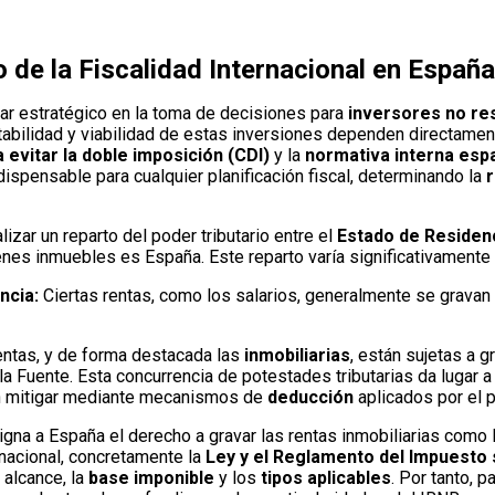
o de la Fiscalidad Internacional en Españ
lar estratégico en la toma de decisiones para
inversores no re
tabilidad y viabilidad de estas inversiones dependen directame
 evitar la doble imposición (CDI)
y la
normativa interna esp
dispensable para cualquier planificación fiscal, determinando la
r
lizar un reparto del poder tributario entre el
Estado de Residenc
enes inmuebles es España. Este reparto varía significativamente 
ncia:
Ciertas rentas, como los salarios, generalmente se gravan
entas, y de forma destacada las
inmobiliarias
, están sujetas a 
 Fuente. Esta concurrencia de potestades tributarias da lugar a 
n mitigar mediante mecanismos de
deducción
aplicados por el 
gna a España el derecho a gravar las rentas inmobiliarias como E
 nacional, concretamente la
Ley y el Reglamento del Impuesto 
l alcance, la
base imponible
y los
tipos aplicables
. Por tanto, p