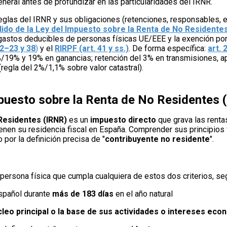
eral antes de profundizar en las particularidades del IRNR.
r reglas del IRNR y sus obligaciones (retenciones, responsables,
ido de la Ley del Impuesto sobre la Renta de No Residente
 gastos deducibles de personas físicas UE/EEE y la exención por 
22–23 y 38
)
y el
RIRPF (art. 41 y ss.)
. De forma específica:
art.
/19% y 19% en ganancias; retención del 3% en transmisiones, ap
(regla del 2%/1,1% sobre valor catastral).
mpuesto sobre la Renta de No Residentes 
Residentes (IRNR)
es un
impuesto directo
que grava las rentas
tienen su residencia fiscal en España. Comprender sus principios
or la definición precisa de "
contribuyente no residente
".
persona física que cumpla cualquiera de estos dos criterios, se
español durante
más de 183 días
en el año natural
cleo principal o la base de sus actividades o intereses ec