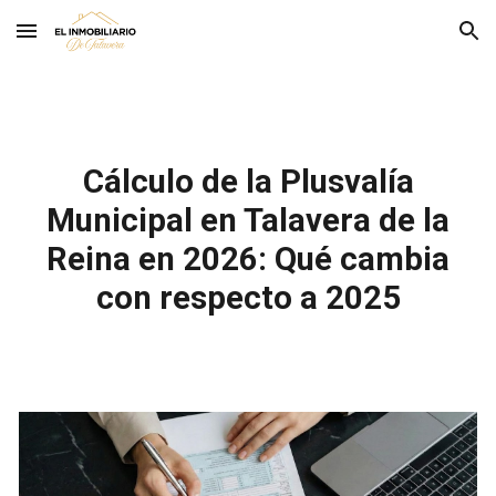
Skip to main content
Skip to navigation
Cálculo de la P
lusvalía
M
unicipal en Talavera de la
Re
ina en
2026:
Q
u
é
cambia
con respecto a 2025