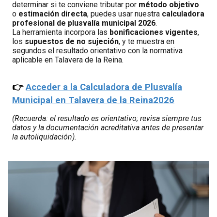
determinar si te conviene tributar por
método objetivo
o
estimación directa
, puedes usar nuestra
calculadora
profesional de plusvalía municipal 2026
.
La herramienta incorpora las
bonificaciones vigentes
,
los
supuestos de no sujeción
, y te muestra en
segundos el resultado orientativo con la normativa
aplicable en Talavera de la Reina.
👉
Acceder a la
C
alculadora de
P
lusvalía
Municipal
en Talavera de la Reina
2026
(Recuerda: el resultado es orientativo; revisa siempre tus
datos y la documentación acreditativa antes de presentar
la autoliquidación).